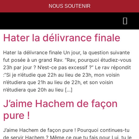
NOUS SOUTENIR
Hater la délivrance finale
PIDYON NEFESH
SEFER TORAH
Hater la délivrance finale Un jour, la question suivante
fut posée à un grand Rav. “Rav, pourquoi étudiez-vous
23h par jour ? N’est-ce pas excessif ?” Le rav répondit
:”Si je n’étudie que 22h au lieu de 23h, mon voisin
n’étudiera que 21h au lieu de 22h, et son voisin
n’étudiera que 20h au lieu […]
J’aime Hachem de façon
pure !
J’aime Hachem de façon pure ! Pourquoi continues-tu
de servir Hachem ? Même ce que tu fais pour Lui, tu le