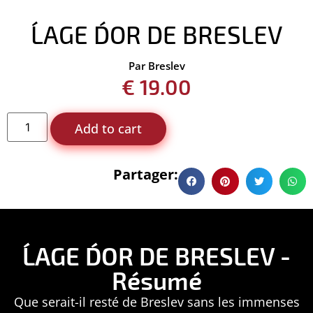
L´AGE D´OR DE BRESLEV
Par Breslev
€
19.00
Add to cart
Partager:
L´AGE D´OR DE BRESLEV -
Résumé
Que serait-il resté de Breslev sans les immenses