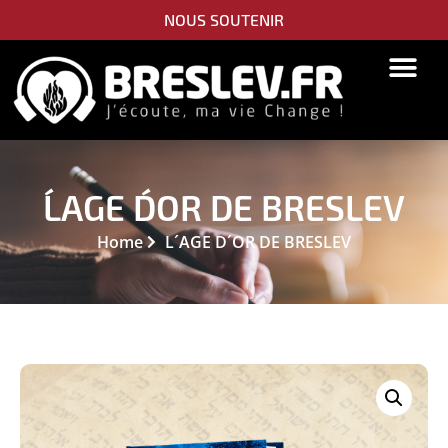
NOUS SOUTENIR
L´AGE D´OR DE BRESLEV
Home
L´AGE D´OR DE BRESLEV