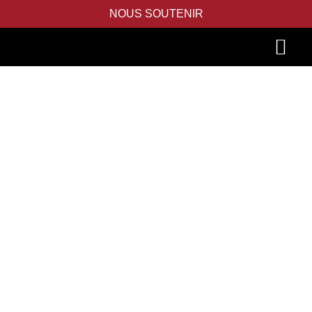
NOUS SOUTENIR
PIDYON NEFESH
SEFER TORAH