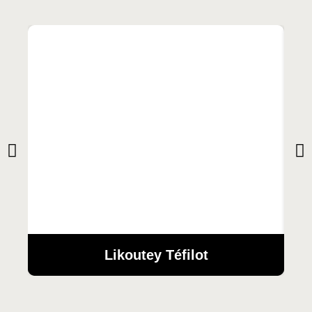
Likoutey Téfilot