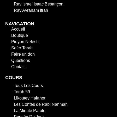
Rav Israel Isaac Besançon
Rav Avraham Ifrah
NAVIGATION
Accueil
Boutique
Pidyon Nefesh
Sefer Torah
Faire un don
Questions
Contact
COURS
Tous Les Cours
Torah 59
Likoutey Halahot
Les Contes de Rabi Nahman
La Minute Parole
Pensée Du Jour