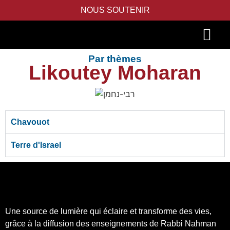
NOUS SOUTENIR
Par thèmes
PIDYON NEFESH
SEFER TORAH
Likoutey Moharan
Chavouot
Terre d'Israel
Une source de lumière qui éclaire et transforme des vies,
grâce à la diffusion des enseignements de Rabbi Nahman