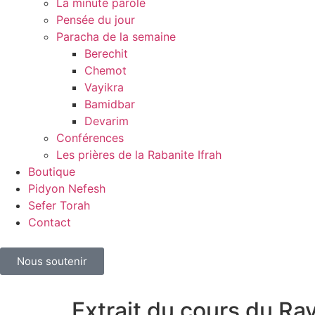
La minute parole
Pensée du jour
Paracha de la semaine
Berechit
Chemot
Vayikra
Bamidbar
Devarim
Conférences
Les prières de la Rabanite Ifrah
Boutique
Pidyon Nefesh
Sefer Torah
Contact
Nous soutenir
Extrait du cours du Ra