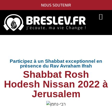
NOUS SOUTENIR
PIDYON NEFESH
SEFER TORAH
Participez à un Shabbat exceptionnel en
présence du Rav Avraham Ifrah
Shabbat Rosh
Hodesh Nissan 2022 à
Jerusalem