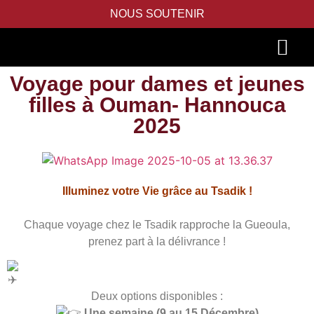
NOUS SOUTENIR
Voyage pour dames et jeunes
PIDYON NEFESH
SEFER TORAH
filles à Ouman- Hannouca
2025
Illuminez votre Vie grâce au Tsadik !
Chaque voyage chez le Tsadik rapproche la Gueoula,
prenez part à la délivrance !
Deux options disponibles :
Une semaine (9 au 15 Décembre)