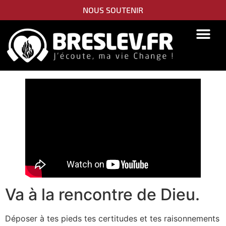
NOUS SOUTENIR
PIDYON NEFESH
SEFER TORAH
Va à la rencontre de Dieu.
Déposer à tes pieds tes certitudes et tes raisonnements