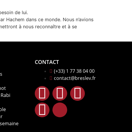
esoin de lui.
ié par Hachem dans ce monde. Nous n’avions
ettront à nous reconnaître et à se
CONTACT
(+33) 1 77 38 04 00
s
contact@breslev.fr
hot
 Rabi
ole
ur
 semaine