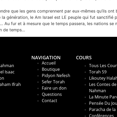
ttendre que les gens comprennent par eux-mêmes qu’ils ont b
 la génération, le Am Israel est LE peuple qui fut sanctif
… Au fur et à mesure que le temps passera, les nations se m
on de temps…
NAVIGATION
COURS
Accueil
Nahman
Tous Les Cour
Boutique
el Isaac
Torah 59
Pidyon Nefesh
on
Likoutey Hala
Sefer Torah
aham Ifrah
Les Contes de
Faire un don
Nahman
Questions
La Minute Par
Contact
Pensée Du Jo
Paracha de la
Conférences