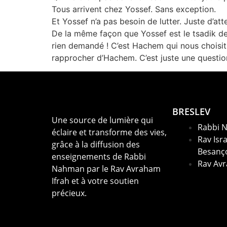
Tous arrivent chez Yossef. Sans exception.
Et Yossef n’a pas besoin de lutter. Juste d’a
De la même façon que Yossef est le tsadik de
rien demandé ! C’est Hachem qui nous choisit
rapprocher d’Hachem. C’est juste une questi
BRESLEV
Une source de lumière qui
Rabbi 
éclaire et transforme des vies,
Rav Isra
grâce à la diffusion des
Besanç
enseignements de Rabbi
Rav Avr
Nahman par le Rav Avraham
Ifrah et à votre soutien
précieux.