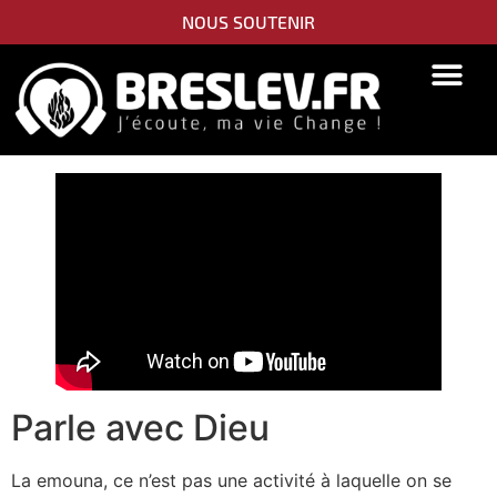
NOUS SOUTENIR
PIDYON NEFESH
SEFER TORAH
Parle avec Dieu
La emouna, ce n’est pas une activité à laquelle on se