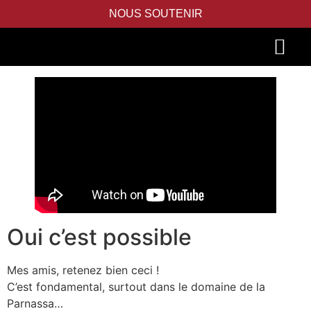
NOUS SOUTENIR
PIDYON NEFESH
SEFER TORAH
Oui c’est possible
Mes amis, retenez bien ceci !
C’est fondamental, surtout dans le domaine de la
Parnassa…