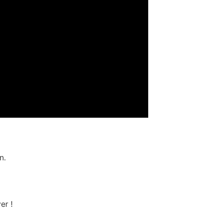
n.
er !