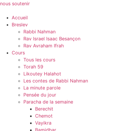
Skip
nous soutenir
to
content
Accueil
Breslev
Rabbi Nahman
Rav Israel Isaac Besançon
Rav Avraham Ifrah
Cours
Tous les cours
Torah 59
Likoutey Halahot
Les contes de Rabbi Nahman
La minute parole
Pensée du jour
Paracha de la semaine
Berechit
Chemot
Vayikra
Bamidbar