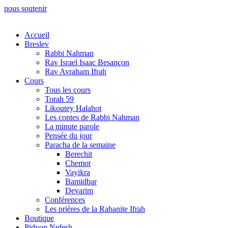
Skip
nous soutenir
to
content
Accueil
Breslev
Rabbi Nahman
Rav Israel Isaac Besançon
Rav Avraham Ifrah
Cours
Tous les cours
Torah 59
Likoutey Halahot
Les contes de Rabbi Nahman
La minute parole
Pensée du jour
Paracha de la semaine
Berechit
Chemot
Vayikra
Bamidbar
Devarim
Conférences
Les prières de la Rabanite Ifrah
Boutique
Pidyon Nefesh