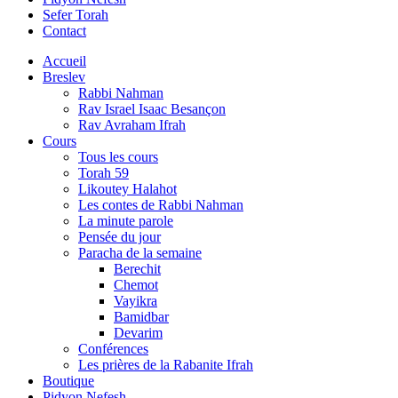
Sefer Torah
Contact
Accueil
Breslev
Rabbi Nahman
Rav Israel Isaac Besançon
Rav Avraham Ifrah
Cours
Tous les cours
Torah 59
Likoutey Halahot
Les contes de Rabbi Nahman
La minute parole
Pensée du jour
Paracha de la semaine
Berechit
Chemot
Vayikra
Bamidbar
Devarim
Conférences
Les prières de la Rabanite Ifrah
Boutique
Pidyon Nefesh