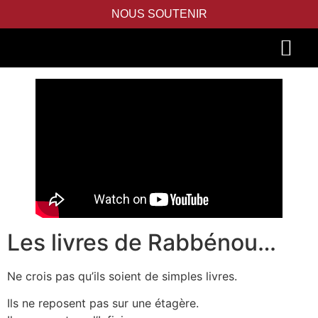
NOUS SOUTENIR
PIDYON NEFESH
SEFER TORAH
Les livres de Rabbénou…
Ne crois pas qu’ils soient de simples livres.
Ils ne reposent pas sur une étagère.