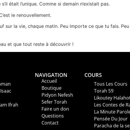
s’il était l’unique. Comme si demain n’existait pas.
C’est le renouvellement.
euf sur la vie, chaque matin. Peu importe ce que tu fais. Pe
au et que tout reste à découvrir !
NAVIGATION
COURS
Accueil
hman
Tous Les Cours
Boutique
 Isaac
Torah 59
Pidyon Nefesh
Likoutey Halaho
Sefer Torah
am Ifrah
Les Contes de 
Faire un don
La Minute Parol
Questions
Pensée Du Jour
Contact
Paracha de la s