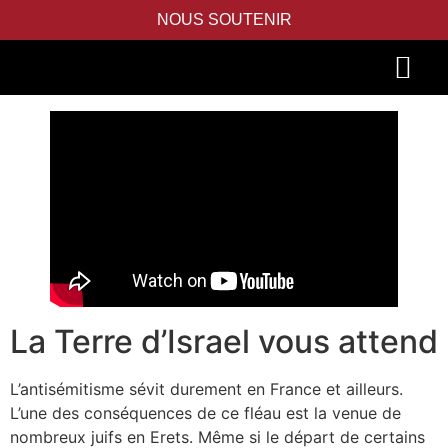
NOUS SOUTENIR
PIDYON NEFESH
SEFER TORAH
La Terre d’Israel vous attend
L’antisémitisme sévit durement en France et ailleurs.
L’une des conséquences de ce fléau est la venue de
nombreux juifs en Erets. Même si le départ de certains