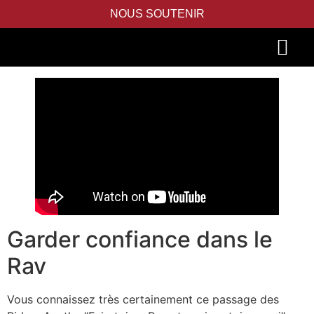
NOUS SOUTENIR
PIDYON NEFESH
SEFER TORAH
Garder confiance dans le
Rav
Vous connaissez très certainement ce passage des