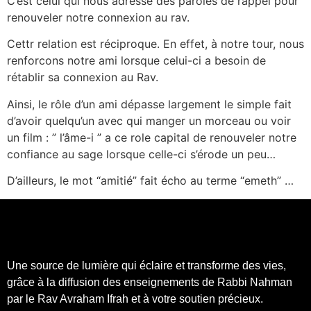
C’est celui qui nous adresse des paroles de rappel pour
renouveler notre connexion au rav.
Cettr relation est réciproque. En effet, à notre tour, nous
renforcons notre ami lorsque celui-ci a besoin de
rétablir sa connexion au Rav.
Ainsi, le rôle d’un ami dépasse largement le simple fait
d’avoir quelqu’un avec qui manger un morceau ou voir
un film : ” l’âme-i ” a ce role capital de renouveler notre
confiance au sage lorsque celle-ci s’érode un peu…
D’ailleurs, le mot “amitié” fait écho au terme “emeth” …
Une source de lumière qui éclaire et transforme des vies,
grâce à la diffusion des enseignements de Rabbi Nahman
par le Rav Avraham Ifrah et à votre soutien précieux.