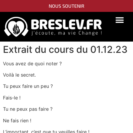
NOUS SOUTENIR
PIDYON NEFESH
SEFER TORAH
Extrait du cours du 01.12.23
Vous avez de quoi noter ?
Voilà le secret.
Tu peux faire un peu ?
Fais-le !
Tu ne peux pas faire ?
Ne fais rien !
L’important, c’est que tu veuilles faire !