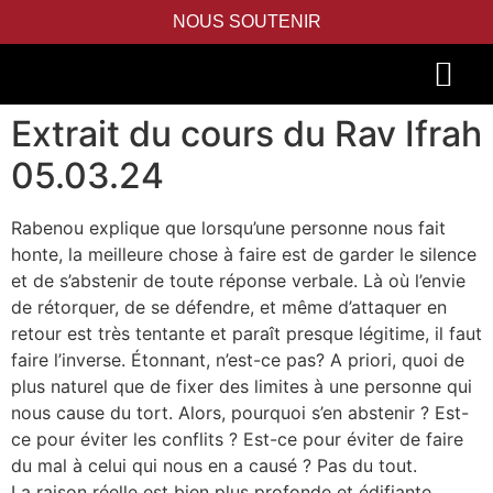
NOUS SOUTENIR
Extrait du cours du Rav Ifrah
PIDYON NEFESH
SEFER TORAH
05.03.24
Rabenou explique que lorsqu’une personne nous fait
honte, la meilleure chose à faire est de garder le silence
et de s’abstenir de toute réponse verbale. Là où l’envie
de rétorquer, de se défendre, et même d’attaquer en
retour est très tentante et paraît presque légitime, il faut
faire l’inverse. Étonnant, n’est-ce pas? A priori, quoi de
plus naturel que de fixer des limites à une personne qui
nous cause du tort. Alors, pourquoi s’en abstenir ? Est-
ce pour éviter les conflits ? Est-ce pour éviter de faire
du mal à celui qui nous en a causé ? Pas du tout.
La raison réelle est bien plus profonde et édifiante.