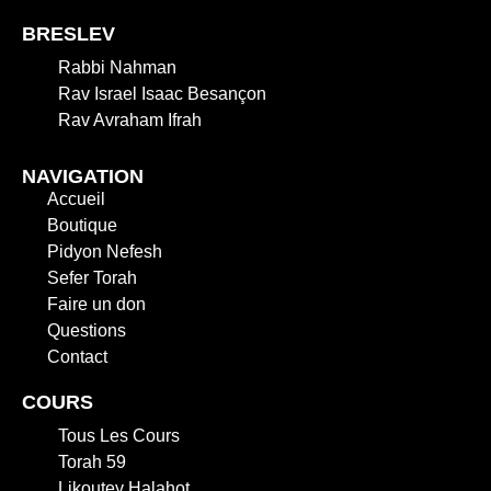
BRESLEV
Rabbi Nahman
Rav Israel Isaac Besançon
Rav Avraham Ifrah
NAVIGATION
Accueil
Boutique
Pidyon Nefesh
Sefer Torah
Faire un don
Questions
Contact
COURS
Tous Les Cours
Torah 59
Likoutey Halahot