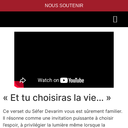
NOUS SOUTENIR
PIDYON NEFESH
SEFER TORAH
« Et tu choisiras la vie… »
Ce verset du Séfer Devarim vous est sûrement familier.
Il résonne comme une invitation puissante à choisir
l’espoir, à privilégier la lumière même lorsque la