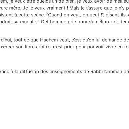
em, je veux être quelqu’un de bien, je veux avoir de meille
eure mère. Je le veux vraiment ! Mais je t’assure que je n’
sistent à cette scène. “Quand on veut, on peut !”, disent-ils
ondrait surement : ” Cet homme prie pour s’améliorer et d
urd’hui, tout ce que Hachem veut, c’est qu’on lui demande de 
cer son libre arbitre, c’est prier pour pouvoir vivre en fo
grâce à la diffusion des enseignements de Rabbi Nahman par