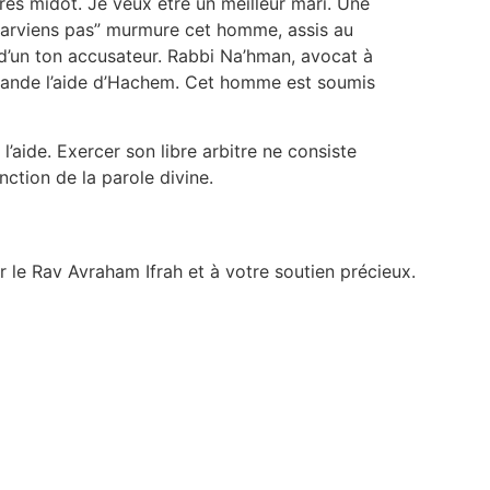
ures midot. Je veux être un meilleur mari. Une
y parviens pas” murmure cet homme, assis au
, d’un ton accusateur. Rabbi Na’hman, avocat à
emande l’aide d’Hachem. Cet homme est soumis
l’aide. Exercer son libre arbitre ne consiste
nction de la parole divine.
 le Rav Avraham Ifrah et à votre soutien précieux.