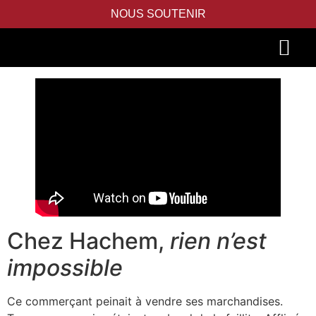
NOUS SOUTENIR
PIDYON NEFESH
SEFER TORAH
Chez Hachem,
rien n’est
impossible
Ce commerçant peinait à vendre ses marchandises.